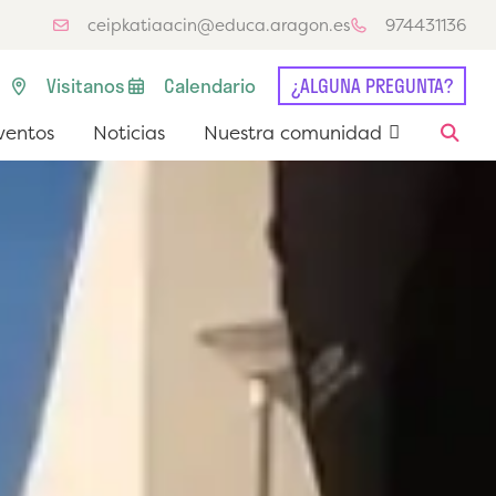
ceipkatiaacin@educa.aragon.es
974431136
Visitanos
Calendario
¿ALGUNA PREGUNTA?
entos
Noticias
Nuestra comunidad
ventos
Noticias
Nuestra comunidad