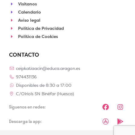
Visítanos
Calendario
Aviso legal
Política de Privacidad
Política de Cookies
CONTACTO
ceipkatiaacin@educa.aragon.es
974431136
Disponibles de 8:30 a 17:00
C/Olriols SN Binéfar (Huesca)
F
I
Síguenos en redes:
a
n
c
s
A
G
Descarga la app:
e
t
p
o
b
a
p
o