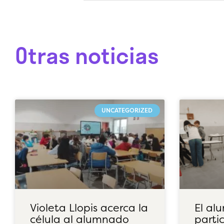
Otras noticias
UNCATEGORIZED
Violeta Llopis acerca la
El al
célula al alumnado
parti