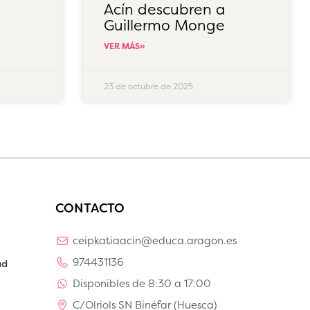
Acín descubren a
Guillermo Monge
VER MÁS»
23 de octubre de 2025
CONTACTO
ceipkatiaacin@educa.aragon.es
974431136
ad
Disponibles de 8:30 a 17:00
C/Olriols SN Binéfar (Huesca)