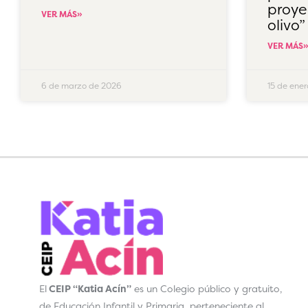
proye
VER MÁS»
olivo”
VER MÁS
6 de marzo de 2026
15 de ene
El
CEIP “Katia Acín”
es un Colegio público y gratuito,
de Educación Infantil y Primaria, perteneciente al