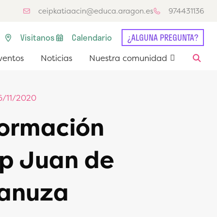
ceipkatiaacin@educa.aragon.es
974431136
Visitanos
Calendario
¿ALGUNA PREGUNTA?
entos
Noticias
Nuestra comunidad
ventos
Noticias
Nuestra comunidad
6/11/2020
ormación
p Juan de
anuza