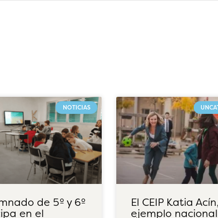
NOTICIAS
UNCA
umnado de 5º y 6º
El CEIP Katia Acín
cipa en el
ejemplo nacional