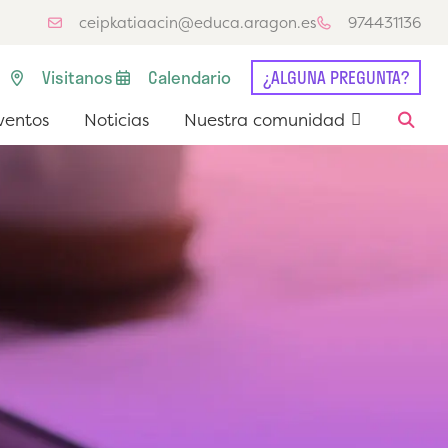
ceipkatiaacin@educa.aragon.es
974431136
Visitanos
Calendario
¿ALGUNA PREGUNTA?
entos
Noticias
Nuestra comunidad
ventos
Noticias
Nuestra comunidad