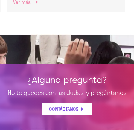
Ver más
¿Alguna pregunta?
No te quedes con las dudas, y pregúntanos
CONTÁCTANOS